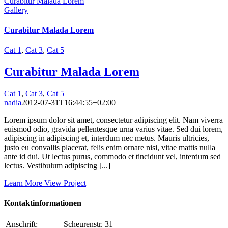
Curabitur Malada Lorem
Gallery
Curabitur Malada Lorem
Cat 1
,
Cat 3
,
Cat 5
Curabitur Malada Lorem
Cat 1
,
Cat 3
,
Cat 5
nadia
2012-07-31T16:44:55+02:00
Lorem ipsum dolor sit amet, consectetur adipiscing elit. Nam viverra
euismod odio, gravida pellentesque urna varius vitae. Sed dui lorem,
adipiscing in adipiscing et, interdum nec metus. Mauris ultricies,
justo eu convallis placerat, felis enim ornare nisi, vitae mattis nulla
ante id dui. Ut lectus purus, commodo et tincidunt vel, interdum sed
lectus. Vestibulum adipiscing [...]
Learn More
View Project
Kontaktinformationen
Anschrift:
Scheurenstr. 31